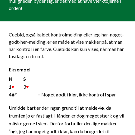
muligheden byder sig, er det med at have værktøjerne i
orden!
Cuebid, også kaldet kontrolmelding eller jeg-har-noget-
godt-her-melding, er en måde at vise makker på, at man
har kontrol i en farve. Cuebids kan kun vises, når man har
fastlagt en trumf.
Eksempel
N
S
1
♥
3
♥
4
♣*
= Noget godt i klør, ikke kontrol i spar
Umiddelbart er der ingen grund til at melde 4♣, da
trumfen jo er fastlagt. Hånden er dog meget stærk og vil
måske gerne i slem. Derfor fortæller den lige makker
“hør, jeg har noget godt i klør, kan du bruge det til