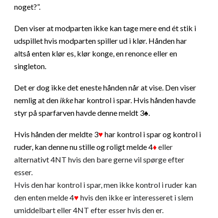
noget?”.
Den viser at modparten ikke kan tage mere end ét stik i
udspillet hvis modparten spiller ud i klør. Hånden har
altså enten klør es, klør konge, en renonce eller en
singleton.
Det er dog ikke det eneste hånden når at vise. Den viser
nemlig at den
ikke
har kontrol i spar. Hvis hånden havde
styr på sparfarven havde denne meldt 3♠.
Hvis hånden der meldte 3
♥
har kontrol i spar og kontrol i
ruder, kan denne nu stille og roligt melde 4
♦
eller
alternativt 4NT hvis den bare gerne vil spørge efter
esser.
Hvis den har kontrol i spar, men ikke kontrol i ruder kan
den enten melde 4
♥
hvis den ikke er interesseret i slem
umiddelbart eller 4NT efter esser hvis den er.