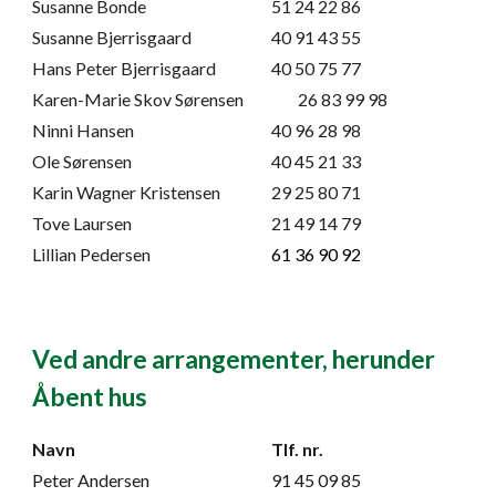
Susanne Bonde
51 24 22 86
Susanne Bjerrisgaard
40 91 43 55
Hans Peter Bjerrisgaard
40 50 75 77
Karen-Marie Skov Sørensen
26 83 99 98
Ninni Hansen
40 96 28 98
Ole Sørensen
40 45 21 33
Karin Wagner Kristensen
29 25 80 71
Tove Laursen
21 49 14 79
Lillian Pedersen
61 36 90 92
Ved andre arrangementer, herunder
Åbent hus
Navn
Tlf. nr.
Peter Andersen
91 45 09 85