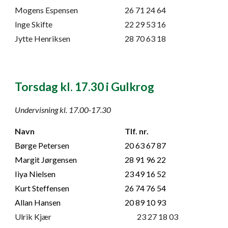
Mogens Espensen
26 71 24 64
Inge Skifte
22 29 53 16
Jytte Henriksen
28 70 63 18
Torsdag kl. 17.30 i Gulkrog
Undervisning kl. 1
7
.00-1
7
.
30
Navn
Tlf. nr.
Børge Petersen
20 63 67 87
Margit Jørgensen
28 91 96 22
Iiya Nielsen
23 49 16 52
Kurt Steffensen
26 74 76 54
Allan Hansen
20 89 10 93
Ulrik Kjær
23 27 18 03