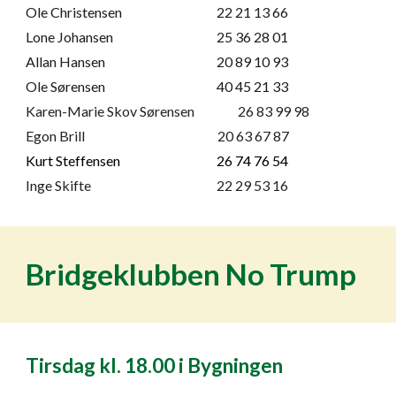
Ole Christensen
22 21 13 66
Lone Johansen
25 36 28 01
Allan Hansen
20 89 10 93
Ole Sørensen
40 45 21 33
Karen-Marie Skov Sørensen
26 83 99 98
Egon Brill 20 63 67 87
Kurt Steffensen
26 74 76 54
Inge Skifte
22 29 53 16
Bridgeklubben No Trump
Tirsdag kl. 18.00 i Bygningen