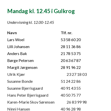
Mandag kl. 12.45 i Gulkrog
Undervisning kl. 12.00-12.45
Navn
Tlf. nr.
Lars Woel
53 58 60 20
Lilli Johansen
28 11 36 86
Anders Bak
21 78 53 75
Børge Petersen
20 63 67 87
Margit Jørgensen
28 91 96 22
Ulrik Kjær
23 27 18 03
Susanne Bonde
51 24 22 86
Susanne Bjerrisgaard
40 91 43 55
Hans Peter Bjerrisgaard
40 50 75 77
Karen-Marie Skov Sørensen
26 83 99 98
Ninni Hansen
40 96 28 98