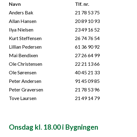
Navn
Tlf. nr.
Anders Bak
21 78 53 75
Allan Hansen
20 89 10 93
Ilya Nielsen
23 49 16 52
Kurt Steffensen
26 74 76 54
Lillian Pedersen
61 36 90 92
Mai Bendixen
27 26 64 99
Ole Christensen
22 21 13 66
Ole Sørensen
40 45 21 33
Peter Andersen
91 45 09 85
Peter Graversen
21 78 53 96
Tove Laursen
21 49 14 79
Onsdag
kl. 18.00 i Bygningen